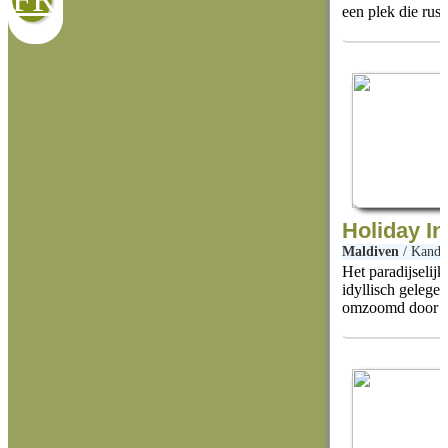
een plek die rust 
Holiday I
Maldiven
/
Kand
Het paradijselij
idyllisch gelege
omzoomd door ha