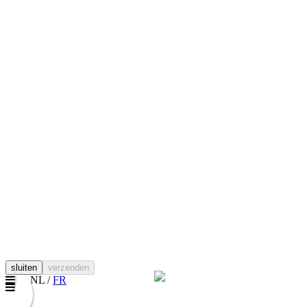
sluiten
verzenden
NL /
FR