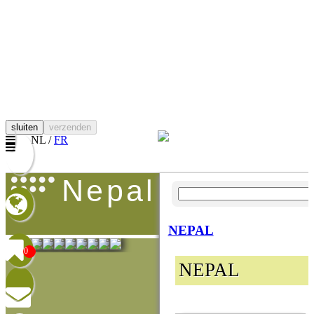
sluiten
verzenden
NL /
FR
nepal
NEPAL
0
NEPAL