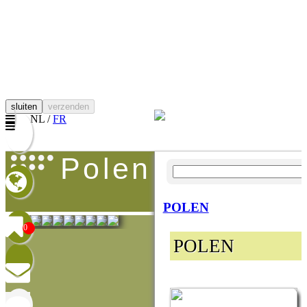
sluiten
verzenden
NL /
FR
polen
POLEN
0
POLEN