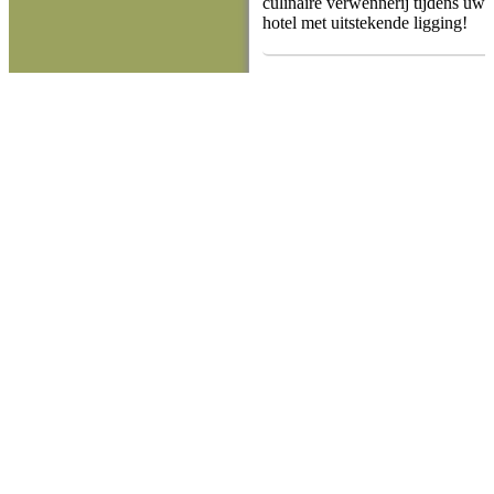
culinaire verwennerij tijdens uw v
hotel met uitstekende ligging!
Hotel Alter
POLEN
/
Lublin
Geniet van een luxueus en charman
historische pand. Uitstekende keu
authentiek verblijf in Lublin tijd
Polen.