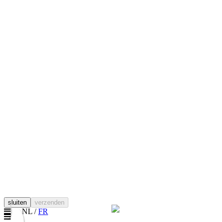
sluiten
verzenden
NL /
FR