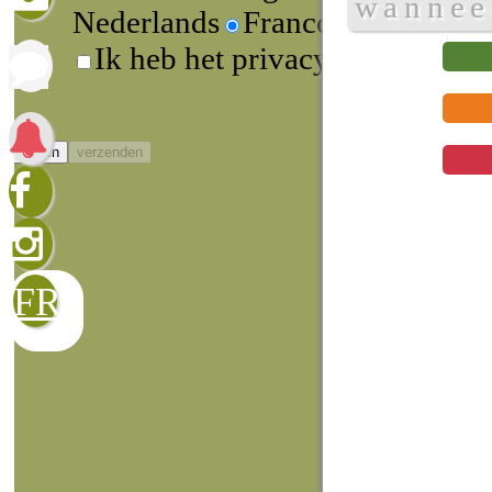
wannee
Nederlands
Francophone
Ik heb het privacybeleid gelez
sluiten
verzenden
FR