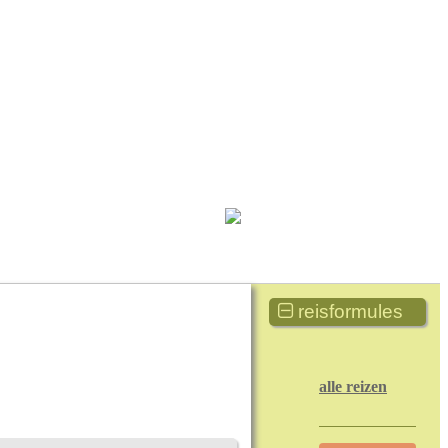
reisformules
alle reizen