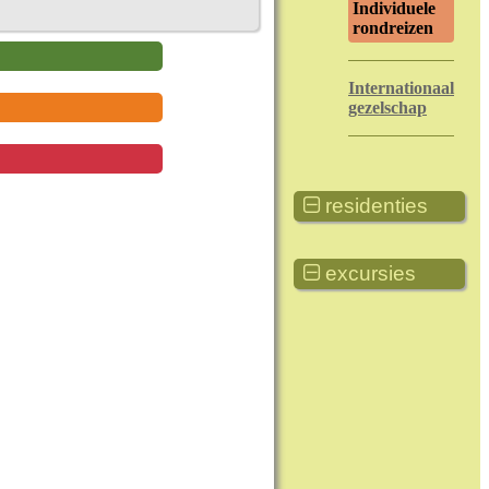
Individuele
rondreizen
Internationaal
gezelschap
residenties
excursies