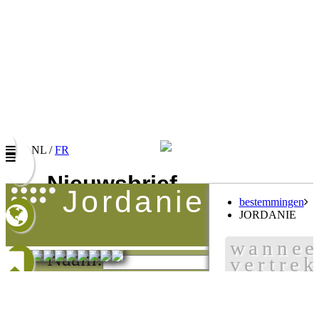
NL /
FR
Nieuwsbrief
jordanie
bestemmingen
Vul uw e-mail adres in om onze promoties te
JORDANIE
ontvangen
wannee
Naam:
vertre
E-mail:
aan te rad
Taalkeuze/Langue: