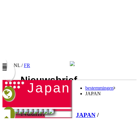
NL /
FR
Nieuwsbrief
japan
bestemmingen
Vul uw e-mail adres in om onze promoties te
JAPAN
ontvangen
Naam:
JAPAN
/
E-mail:
Individuele
Taalkeuze/Langue:
rondreizen