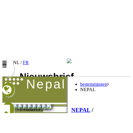
NL /
FR
Nieuwsbrief
nepal
bestemmingen
Vul uw e-mail adres in om onze promoties te
NEPAL
ontvangen
Naam:
NEPAL
/
E-mail:
Individuele
Taalkeuze/Langue:
rondreizen