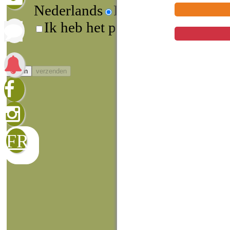
Nederlands
Francophone
Ik heb het privacybeleid gelez
sluiten
verzenden
FR