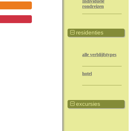
Individuele
rondreizen
residenties
alle verblijfstypes
hotel
excursies