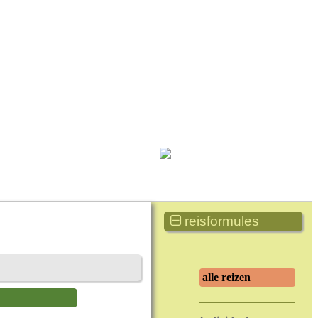
reisformules
alle reizen