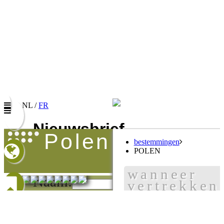
NL /
FR
Nieuwsbrief
polen
bestemmingen
Vul uw e-mail adres in om onze promoties te
POLEN
ontvangen
wanneer
Naam:
vertrekken
E-mail:
aan te raden
Taalkeuze/Langue: