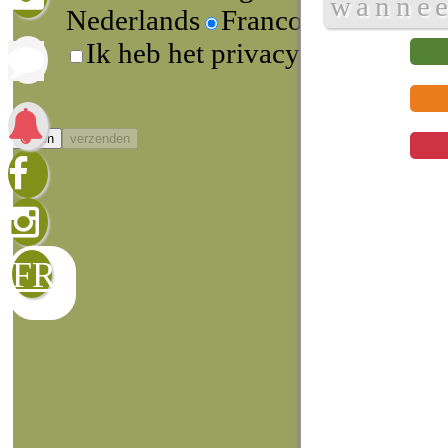
wannee
Nederlands
Francophone
Ik heb het privacybeleid gelez
sluiten
verzenden
FR