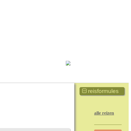
reisformules
alle reizen