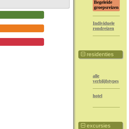
Begeleide
groepsreizen
Individuele
rondreizen
residenties
alle
verblijfstypes
hotel
excursies