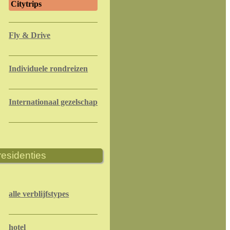
Citytrips
Fly & Drive
Individuele rondreizen
Internationaal gezelschap
residenties
alle verblijfstypes
hotel