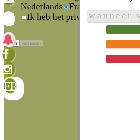
Nederlands
Francophone
wanneer 
Ik heb het privacybeleid gelez
sluiten
verzenden
FR