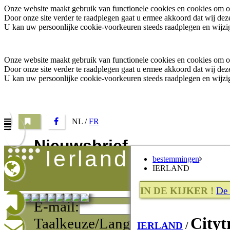
Onze website maakt gebruik van functionele cookies en cookies om o.a
Door onze site verder te raadplegen gaat u ermee akkoord dat wij d
U kan uw persoonlijke cookie-voorkeuren steeds raadplegen en wijzig
Onze website maakt gebruik van functionele cookies en cookies om o.a
Door onze site verder te raadplegen gaat u ermee akkoord dat wij d
U kan uw persoonlijke cookie-voorkeuren steeds raadplegen en wijzig
NL /
FR
Nieuwsbrief
ierland
bestemmingen
Vul uw e-mail adres in om onze promoties te ontvange
IERLAND
Naam:
IN DE KIJKER !
De 
E-mail:
Cityt
Taalkeuze/Langue:
IERLAND
/