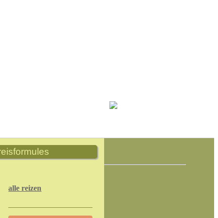
reisformules
alle reizen