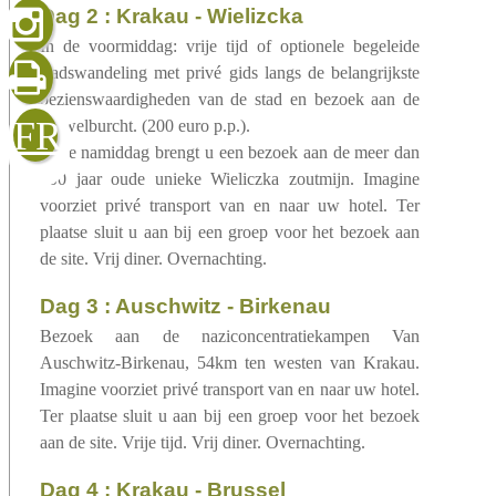
gelezen
dag 2 : Krakau - Wielizcka
In de voormiddag: vrije tijd of optionele begeleide
stadswandeling met privé gids langs de belangrijkste
bezienswaardigheden van de stad en bezoek aan de
sluiten
verzenden
FR
Wawelburcht. (200 euro p.p.).
In de namiddag brengt u een bezoek aan de meer dan
800 jaar oude unieke Wieliczka zoutmijn. Imagine
voorziet privé transport van en naar uw hotel. Ter
plaatse sluit u aan bij een groep voor het bezoek aan
de site. Vrij diner. Overnachting.
dag 3 : Auschwitz - Birkenau
Bezoek aan de naziconcentratiekampen Van
Auschwitz-Birkenau, 54km ten westen van Krakau.
Imagine voorziet privé transport van en naar uw hotel.
Ter plaatse sluit u aan bij een groep voor het bezoek
aan de site. Vrije tijd. Vrij diner. Overnachting.
dag 4 : Krakau - Brussel