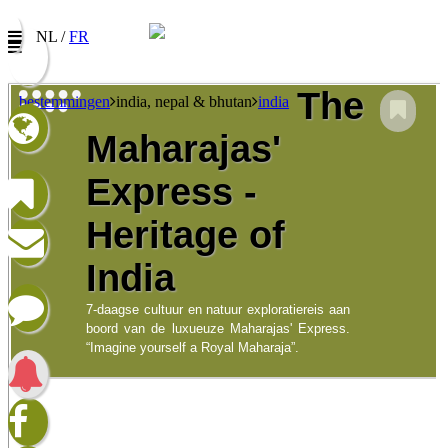
NL /
FR
The
bestemmingen
india, nepal & bhutan
india
Maharajas'
Nieuwsbrief
Express -
Vul uw e-mail adres in om onze promoties te
ontvangen
Heritage of
Naam:
India
E-mail:
7-daagse cultuur en natuur exploratiereis aan
Taalkeuze/Langue:
boord van de luxueuze Maharajas' Express.
“Imagine yourself a Royal Maharaja”.
Nederlands
Francophone
Ik heb het privacybeleid