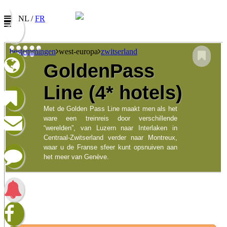
NL /
FR
bestemmingen
west-europa
zwitserland
GoldenPass
Nieuwsbrief
Line (4* hotels)
Vul uw e-mail adres in om onze promoties te
ontvangen
Met de Golden Pass Line maakt men als het
ware een treinreis door verschillende
“werelden”, van Luzern naar Interlaken in
Naam:
Centraal-Zwitserland verder naar Montreux,
E-mail:
waar u de Franse sfeer kunt opsnuiven aan
het meer van Genève.
Taalkeuze/Langue:
Nederlands
Francophone
Ik heb het privacybeleid