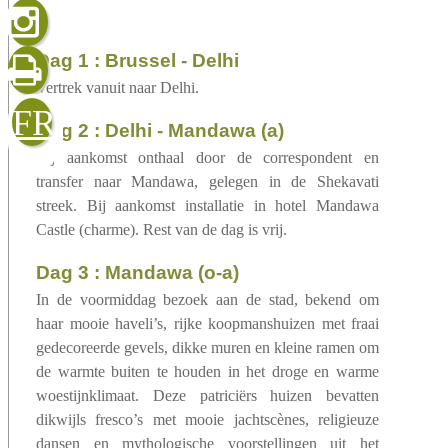
gelezen
dag 1 : Brussel - Delhi
Vertrek vanuit naar Delhi.
sluiten
verzenden
FR
dag 2 : Delhi - Mandawa (a)
Bij aankomst onthaal door de correspondent en
transfer naar Mandawa, gelegen in de Shekavati
streek. Bij aankomst installatie in hotel Mandawa
Castle (charme). Rest van de dag is vrij.
dag 3 : Mandawa (o-a)
In de voormiddag bezoek aan de stad, bekend om
haar mooie haveli’s, rijke koopmanshuizen met fraai
gedecoreerde gevels, dikke muren en kleine ramen om
de warmte buiten te houden in het droge en warme
woestijnklimaat. Deze patriciërs huizen bevatten
dikwijls fresco’s met mooie jachtscènes, religieuze
dansen en mythologische voorstellingen uit het