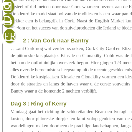
sluiten
verzenden
kasteel of rijd meteen door naar Cork waar een bezoek aan de En
De kleurrijke markt staat bol van de tradities en is een waar para
Lekker eten is belangrijk in Cork. Naast de English Market k
rijkdom en het succes van de zuivelproducten die Ierland te bied
FR
dag 2 : Van Cork naar Bantry
U kunt Cork nog wat verder bezoeken; Cork City Gaol en Elizabe
de pittoreske kustplaatsjes Kinsale en Clonakilty. Cobh was d
het aan de onfortuinlijke oversteek begon. Hier gingen 123 mens
alles over de beroemdste scheepsramp uit de recente geschiedenis
De kleurrijke kustplaatsen Kinsale en Clonakilty vormen een ideaa
door de straatjes en langs de haven waar u de eerste souvenirs i
Bantry waar u de komende 2 nachten verblijft.
dag 3 : Ring of Kerry
Vandaag gaat het richting de schiereilanden Beara en Iveragh 
kusten, door pittoreske dorpjes en kunt volop genieten van d
wandelingen maken doorheen de prachtige landschappen, langs riv