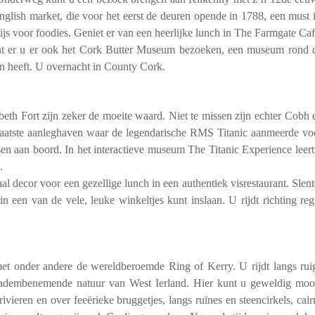
glish market, die voor het eerst de deuren opende in 1788, een must i
dijs voor foodies. Geniet er van een heerlijke lunch in The Farmgate Caf
unt er u er ook het Cork Butter Museum bezoeken, een museum rond 
en heeft. U overnacht in County Cork.
th Fort zijn zeker de moeite waard. Niet te missen zijn echter Cobh 
e laatste aanleghaven waar de legendarische RMS Titanic aanmeerde vo
en aan boord. In het interactieve museum The Titanic Experience leert
.
l decor voor een gezellige lunch in een authentiek visrestaurant. Slent
n een van de vele, leuke winkeltjes kunt inslaan. U rijdt richting reg
met onder andere de wereldberoemde Ring of Kerry. U rijdt langs rui
e adembenemende natuur van West Ierland. Hier kunt u geweldig moo
ieren en over feeërieke bruggetjes, langs ruïnes en steencirkels, cair