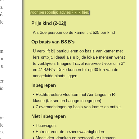
s.
voor persoonlijk advies?
klik hier
.
é.
de
Prijs kind (2-12j)
Als 3de persoon op de kamer : € 625 per kind
Op basis van B&B’s
en
U verblijft bij particulieren op basis van kamer met
Iers ontbijt. Ideaal als u bij de lokale mensen wenst
or
te verblijven. Imagine Travel reserveert voor u in 3*
 u
en 4* B&B’s. Deze kunnen tot op 30 km van de
aangeduide plaats liggen.
er
Inbegrepen
io
• Rechtstreekse vluchten met Aer Lingus in R-
klasse (taksen en bagage inbegrepen).
• 7 overnachtingen op basis van kamer en ontbijt.
Niet inbegrepen
ge
ie
• Huurwagen.
• Entrees voor de bezienswaardigheden.
ns
• Maaltijden, dranken en persoonlijke uitgaven.