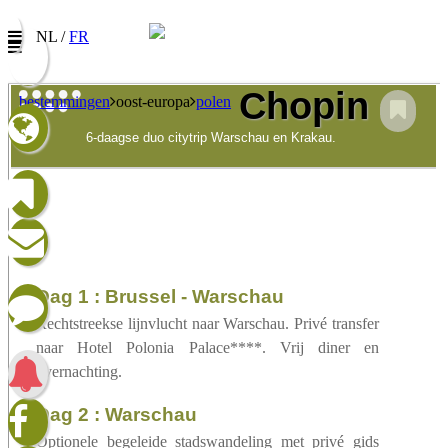
NL /
FR
Chopin
bestemmingen
oost-europa
polen
6-daagse duo citytrip Warschau en Krakau.
Nieuwsbrief
Vul uw e-mail adres in om onze promoties te
ontvangen
Naam:
E-mail:
dag 1 : Brussel - Warschau
Taalkeuze/Langue:
Rechtstreekse lijnvlucht naar Warschau. Privé transfer
naar Hotel Polonia Palace****. Vrij diner en
Nederlands
Francophone
overnachting.
dag 2 : Warschau
Ik heb het privacybeleid
Optionele begeleide stadswandeling met privé gids