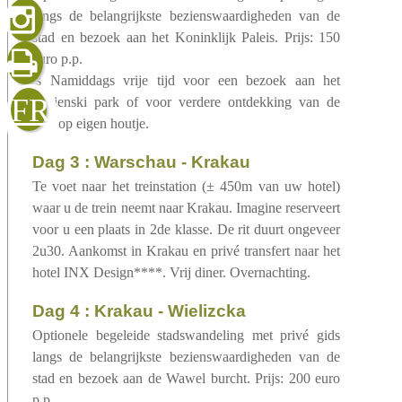
gelezen
langs de belangrijkste bezienswaardigheden van de
stad en bezoek aan het Koninklijk Paleis. Prijs: 150
euro p.p.
’s Namiddags vrije tijd voor een bezoek aan het
sluiten
verzenden
FR
Lazienski park of voor verdere ontdekking van de
stad op eigen houtje.
dag 3 : Warschau - Krakau
Te voet naar het treinstation (± 450m van uw hotel)
waar u de trein neemt naar Krakau. Imagine reserveert
voor u een plaats in 2de klasse. De rit duurt ongeveer
2u30. Aankomst in Krakau en privé transfert naar het
hotel INX Design****. Vrij diner. Overnachting.
dag 4 : Krakau - Wielizcka
Optionele begeleide stadswandeling met privé gids
langs de belangrijkste bezienswaardigheden van de
stad en bezoek aan de Wawel burcht. Prijs: 200 euro
p.p.