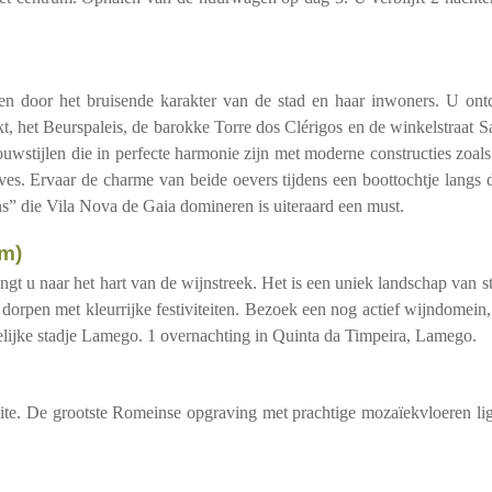
en door het bruisende karakter van de stad en haar inwoners. U ont
kt, het Beurspaleis, de barokke Torre dos Clérigos en de winkelstraat S
stijlen die in perfecte harmonie zijn met moderne constructies zoals
. Ervaar de charme van beide oevers tijdens een boottochtje langs 
s” die Vila Nova de Gaia domineren is uiteraard een must.
m)
ngt u naar het hart van de wijnstreek. Het is een uniek landschap van st
 dorpen met kleurrijke festiviteiten. Bezoek een nog actief wijndomein,
ppelijke stadje Lamego. 1 overnachting in Quinta da Timpeira, Lamego.
ite. De grootste Romeinse opgraving met prachtige mozaïekvloeren lig