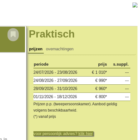
Praktisch
prijzen
overnachtingen
periode
prijs
s.suppl.
24/07/2026 - 23/08/2026
€ 1 010*
---
24/08/2026 - 27/09/2026
€ 990*
---
28/09/2026 - 31/10/2026
€ 960*
---
01/11/2026 - 18/12/2026
€ 800*
---
Prijzen p.p. (tweepersoonskamer). Aanbod geldig
volgens beschikbaarheid.
(*) vanaf prijs
voor persoonlijk advies?
klik hier
.
n in