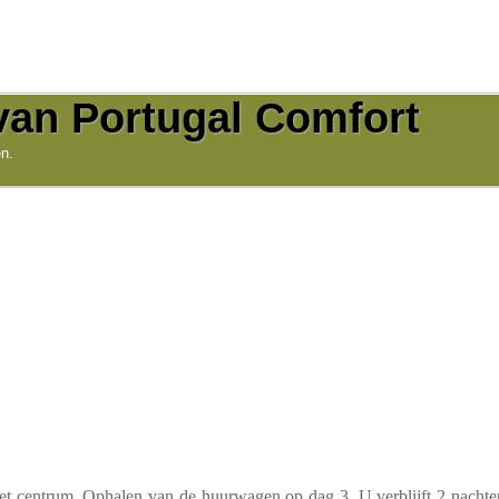
van Portugal Comfort
n.
n
en
et centrum. Ophalen van de huurwagen op dag 3. U verblijft 2 nachte