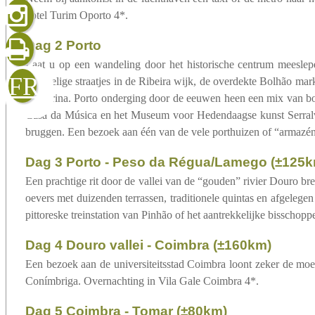
sluiten
verzenden
hotel Turim Oporto 4*.
Dag 2 Porto
Laat u op een wandeling door het historische centrum meeslep
FR
kronkelige straatjes in de Ribeira wijk, de overdekte Bolhão mar
Catharina. Porto onderging door de eeuwen heen een mix van bouw
Casa da Música en het Museum voor Hedendaagse kunst Serralves
bruggen. Een bezoek aan één van de vele porthuizen of “armazén
Dag 3 Porto - Peso da Régua/Lamego (±125k
Een prachtige rit door de vallei van de “gouden” rivier Douro bre
oevers met duizenden terrassen, traditionele quintas en afgelegen
pittoreske treinstation van Pinhão of het aantrekkelijke bisscho
Dag 4 Douro vallei - Coimbra (±160km)
Een bezoek aan de universiteitsstad Coimbra loont zeker de moe
Conímbriga. Overnachting in Vila Gale Coimbra 4*.
Dag 5 Coimbra - Tomar (±80km)