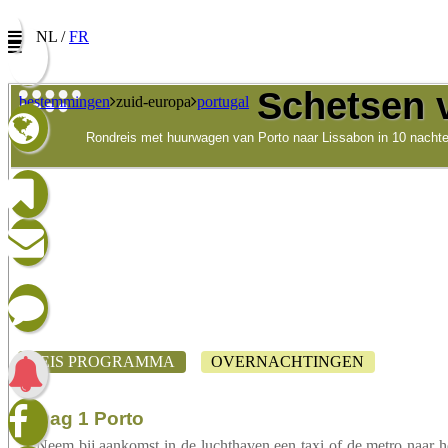
NL /
FR
Schetsen 
bestemmingen
zuid-europa
portugal
Rondreis met huurwagen van Porto naar Lissabon in 10 nachte
Nieuwsbrief
Vul uw e-mail adres in om onze promoties te ontvange
Naam:
E-mail:
Taalkeuze/Langue:
Nederlands
Francophone
REIS PROGRAMMA
OVERNACHTINGEN
Ik heb het privacybeleid gelez
Dag 1 Porto
Neem bij aankomst in de luchthaven een taxi of de metro naar h