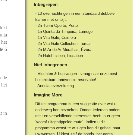
Inbegrepen
- 10 overnachtingen in een standaard dubbele
kamer met ontbijt:
- 2n Turim Oporto, Porto
dekt
- 1n Quinta da Timpeira, Lamego
anta
- 1n Vila Gale, Coimbra
 het
- 2n Vila Gale Collection, Tomar
de 6
- 2n M’Ar de Ar Muralhas, Évora
- 2n Hotel Lisboa, Lissabon
Niet inbegrepen
- Vluchten & huurwagen - vraag naar onze best
eile
beschikbare tarieven bij reservatie!
 het
- Annulatieverzekering.
Imagine More
Dit reisprogramma is een suggestie over wat u
onderweg kan bezoeken. Omdat iedereen anders
t in
reist en verschillende interesses heeft is er geen
‘vooraf uitgestippelde route’. Indien u dit
programma wenst te wijzigen kan dit geheel naar
uw wensen. U kiest zelf de hotels, het aantal