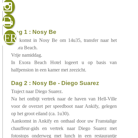
gelezen
sluiten
verzenden
dag 1 : Nosy Be
FR
Aankomst in Nosy Be om 14u35, transfer naar het
Exora Beach.
Vrije namiddag.
In Exora Beach Hotel logeert u op basis van
halfpension in een kamer met zeezicht.
dag 2 : Nosy Be - Diego Suarez
Traject naar Diego Suarez.
Na het ontbijt vertrek naar de haven van Hell-Ville
voor de overzet per speedboot naar Ankify, gelegen
op het groot eiland (ca. 1u30).
Aankomst in Ankify en onthaal door uw Franstalige
chauffeur-gids en vertrek naar Diego Suarez met
fotostops onderweg met lunch in een restaurantje