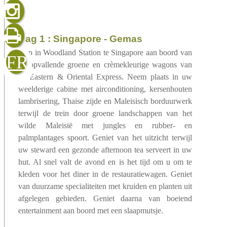
gelezen
dag 1 : Singapore - Gemas
sluiten
verzenden
Stap in Woodland Station te Singapore aan boord van
FR
de opvallende groene en crèmekleurige wagons van
de Eastern & Oriental Express. Neem plaats in uw
weelderige cabine met airconditioning, kersenhouten
lambrisering, Thaise zijde en Maleisisch borduurwerk
terwijl de trein door groene landschappen van het
wilde Maleisië met jungles en rubber- en
palmplantages spoort. Geniet van het uitzicht terwijl
uw steward een gezonde afternoon tea serveert in uw
hut. Al snel valt de avond en is het tijd om u om te
kleden voor het diner in de restauratiewagen. Geniet
van duurzame specialiteiten met kruiden en planten uit
afgelegen gebieden. Geniet daarna van boeiend
entertainment aan boord met een slaapmutsje.