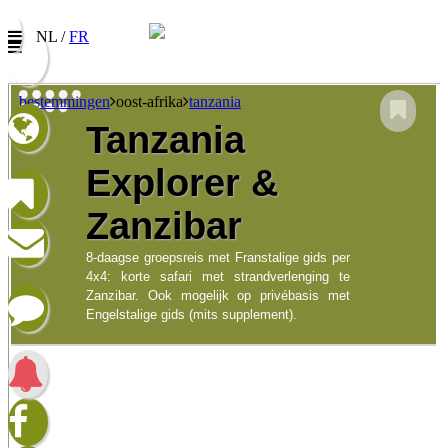
NL /
FR
bestemmingen
oost-afrika
tanzania
Tanzania
Nieuwsbrief
Explorer &
Vul uw e-mail adres in om onze promoties te
ontvangen
Zanzibar
Naam:
8-daagse groepsreis met Franstalige gids per
4x4: korte safari met strandverlenging te
E-mail:
Zanzibar. Ook mogelijk op privébasis met
Engelstalige gids (mits supplement).
Taalkeuze/Langue:
Nederlands
Francophone
Ik heb het privacybeleid