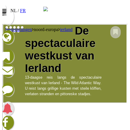
NL /
FR
De
bestemmingen
noord-europa
ierland
spectaculaire
Nieuwsbrief
westkust van
Vul uw e-mail adres in om onze promoties te
ontvangen
Ierland
Naam:
13-daagse reis langs de spectaculaire
westkust van Ierland - The Wild Atlantic Way.
E-mail:
U reist langs grillige kusten met steile kliffen,
Taalkeuze/Langue:
verlaten stranden en pittoreske stadjes.
Nederlands
Francophone
Ik heb het privacybeleid