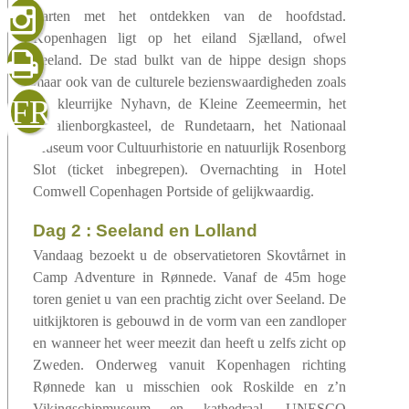
gelezen
starten met het ontdekken van de hoofdstad.
Kopenhagen ligt op het eiland Sjælland, ofwel
Seeland. De stad bulkt van de hippe design shops
maar ook van de culturele bezienswaardigheden zoals
sluiten
verzenden
FR
het kleurrijke Nyhavn, de Kleine Zeemeermin, het
Amalienborgkasteel, de Rundetaarn, het Nationaal
Museum voor Cultuurhistorie en natuurlijk Rosenborg
Slot (ticket inbegrepen). Overnachting in Hotel
Comwell Copenhagen Portside of gelijkwaardig.
dag 2 : Seeland en Lolland
Vandaag bezoekt u de observatietoren Skovtårnet in
Camp Adventure in Rønnede. Vanaf de 45m hoge
toren geniet u van een prachtig zicht over Seeland. De
uitkijktoren is gebouwd in de vorm van een zandloper
en wanneer het weer meezit dan heeft u zelfs zicht op
Zweden. Onderweg vanuit Kopenhagen richting
Rønnede kan u misschien ook Roskilde en z’n
Vikingschipmuseum en kathedraal, UNESCO