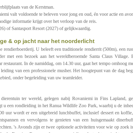
blijfplaats van de Kerstman.
niemi valt voldoende te beleven voor jong en oud, én voor actie en avo
odige informatie krijgt over het verloop van de reis.
) of Santasport Resort (2027) of gelijkwaardig.
age & op jacht naar het noorderlicht
de rendierboerderij. U beleeft een traditionele rendierrit (500m), een r
rder met een bezoek aan het wereldberoemde Santa Claus Village. 
ar restaurant. In de namiddag, om 14.30 uur, gaat het tempo omhoog me
der leiding van een professionele musher. Het hoogtepunt van de dag be
gebied, onder begeleiding van uw teamleider.
 dierentuin ter wereld, gelegen nabij Rovaniemi in Fins Lapland, ges
jgt u een rondleiding in het Ranua Wildlife Zoo Park, waarbij u de inhe
0 uur wordt er een uitgebreid lunchbuffet, inclusief dessert en koffie
ntspannen en vervolgens te genieten van een huisgemaakt dinerbuff
hten. 's Avonds zijn er twee optionele activiteiten voor wie op zoek i