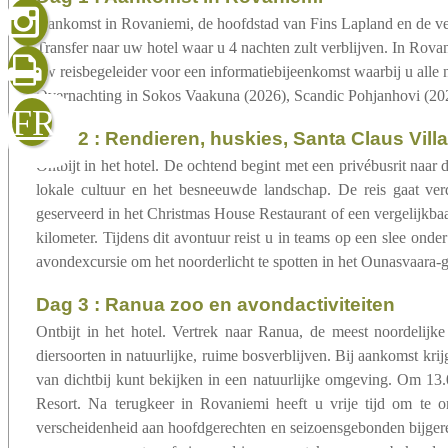
sluiten
verzenden
Aankomst in Rovaniemi, de hoofdstad van Fins Lapland en de ver
Transfer naar uw hotel waar u 4 nachten zult verblijven. In Rova
uw reisbegeleider voor een informatiebijeenkomst waarbij u alle n
Overnachting in Sokos Vaakuna (2026), Scandic Pohjanhovi (2026
FR
dag 2 : Rendieren, huskies, Santa Claus Vill
Ontbijt in het hotel. De ochtend begint met een privébusrit naar 
lokale cultuur en het besneeuwde landschap. De reis gaat ve
geserveerd in het Christmas House Restaurant of een vergelijkba
kilometer. Tijdens dit avontuur reist u in teams op een slee on
avondexcursie om het noorderlicht te spotten in het Ounasvaara-
dag 3 : Ranua zoo en avondactiviteiten
Ontbijt in het hotel. Vertrek naar Ranua, de meest noordelijke
diersoorten in natuurlijke, ruime bosverblijven. Bij aankomst kri
van dichtbij kunt bekijken in een natuurlijke omgeving. Om 13.0
Resort. Na terugkeer in Rovaniemi heeft u vrije tijd om te o
verscheidenheid aan hoofdgerechten en seizoensgebonden bijgerec