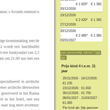
-
€ 1 825*
€ 1 365
20/12/2026
ntuur. s Avonds ontmoet u
23/12/2026
-
€ 2 420*
€ 1 365
27/12/2026
30/12/2026
-
€ 2 485*
€ 1 365
03/01/2027
ustige kennismaking met de
Er wordt een lunchbuffet
06/01/2027
-
€ 1 495*
€ 1 235
t een huskysafari van 2,5
voor persoonlijk advies?
klik
10/01/2027
hier
.
gint om 21.00 uur met een
13/01/2027
Prijs kind 4 t.e.m. 11
-
€ 1 495*
€ 1 235
jaar
17/01/2027
20/01/2027
25/11/2026 - 16/12/2026 :
pecialiseerd in arctische
-
€ 1 495*
€ 1 235
€1.235
emse arctische diersoorten
24/01/2027
23/12/2026 : €1.650
, geserveerd in het Ranua
30/12/2026 : €1.700
27/01/2027
06/01/2027 - 21/03/2027 :
-
€ 1 495*
€ 1 235
et in het hotel, met een
€1.005
31/01/2027
s naar nog meer avontuur:
Per kind als 3de persoon
03/02/2027