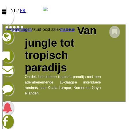
NL /
FR
Van
bestemmingen
zuid-oost azië
maleisie
jungle tot
Nieuwsbrief
tropisch
Vul uw e-mail adres in om onze promoties te
ontvangen
paradijs
Naam:
Ontdek het ultieme tropisch paradijs met een
adembenemende 15-daagse individuele
E-mail:
rondreis naar Kuala Lumpur, Borneo en Gaya
Taalkeuze/Langue:
eilanden.
Nederlands
Francophone
Ik heb het privacybeleid