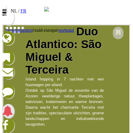
NL /
FR
Duo
bestemmingen
zuid-europa
portugal
Atlantico: São
Nieuwsbrief
Miguel &
Vul uw e-mail adres in om onze promoties te
ontvangen
Terceira
Naam:
Island hopping in 7 nachten met een
huurwagen per eiland.
E-mail:
Ontdek op São Miguel de essentie van de
Taalkeuze/Langue:
Azoren: weelderige natuur, theeplantages,
walvissen, kratermeren en warme bronnen.
Nederlands
Francophone
Daarna wacht het charmante Terceira met
zijn tradities, spectaculaire uitzichten, groene
landschappen en indrukwekkende
lavagrotten.
Ik heb het privacybeleid