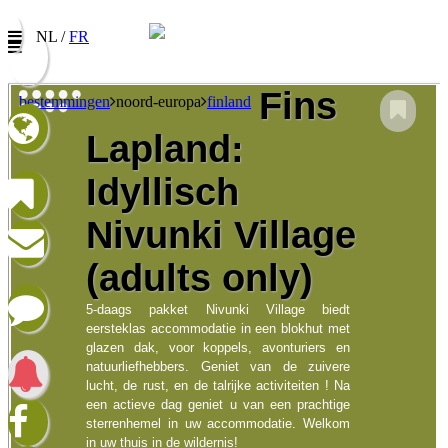
NL /
FR
Fins
bestemmingen
noord-europa
finland
Lapland:
Nieuwsbrief
Idyllisch
Vul uw e-mail adres in om onze promoties te
ontvangen
Nivunki Village
Naam:
(adults only)
E-mail:
5-daags pakket Nivunki Village biedt
Taalkeuze/Langue:
eersteklas accommodatie in een blokhut met
glazen dak, voor koppels, avonturiers en
Nederlands
Francophone
natuurliefhebbers. Geniet van de zuivere
lucht, de rust, en de talrijke activiteiten ! Na
een actieve dag geniet u van een prachtige
Ik heb het privacybeleid
sterrenhemel in uw accommodatie. Welkom
in uw thuis in de wildernis!