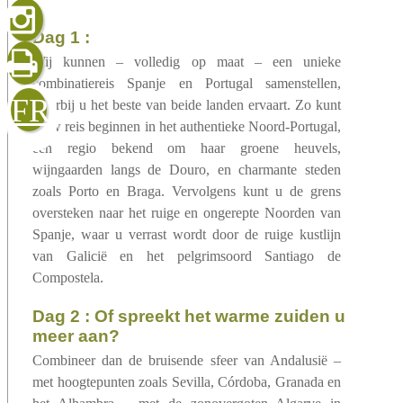
gelezen
dag 1 :
Wij kunnen – volledig op maat – een unieke
combinatiereis Spanje en Portugal samenstellen,
sluiten
verzenden
FR
waarbij u het beste van beide landen ervaart. Zo kunt
u uw reis beginnen in het authentieke Noord-Portugal,
een regio bekend om haar groene heuvels,
wijngaarden langs de Douro, en charmante steden
zoals Porto en Braga. Vervolgens kunt u de grens
oversteken naar het ruige en ongerepte Noorden van
Spanje, waar u verrast wordt door de ruige kustlijn
van Galicië en het pelgrimsoord Santiago de
Compostela.
dag 2 : Of spreekt het warme zuiden u
meer aan?
Combineer dan de bruisende sfeer van Andalusië –
met hoogtepunten zoals Sevilla, Córdoba, Granada en