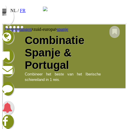
NL /
FR
bestemmingen
zuid-europa
spanje
Combinatie
Nieuwsbrief
Spanje &
Vul uw e-mail adres in om onze promoties te
ontvangen
Portugal
Naam:
Combineer het beste van het Iberische
schiereiland in 1 reis.
E-mail:
Taalkeuze/Langue:
Nederlands
Francophone
Ik heb het privacybeleid