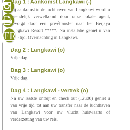
dag 1 : Aankomst Langkawi (-)
gelezen
Bij aankomst in de luchthaven van Langkawi wordt u
vriendelijk verwelkomd door onze lokale agent,
gevolgd door een privétransfer naar het Berjaya
sluiten
verzenden
Langkawi Resort *****. Na installatie geniet u van
FR
vrije tijd. Overnachting in Langkawi.
dag 2 : Langkawi (o)
Vrije dag.
dag 3 : Langkawi (o)
Vrije dag.
dag 4 : Langkawi - vertrek (o)
Na uw laatste ontbijt en check-out (12u00) geniet u
van vrije tijd tot aan uw transfer naar de luchthaven
van Langkawi voor uw vlucht huiswaarts of
verderzetting van uw reis.