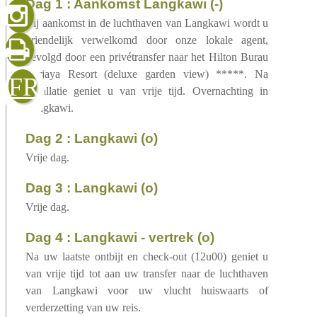
dag 1 : Aankomst Langkawi (-)
gelezen
Bij aankomst in de luchthaven van Langkawi wordt u
vriendelijk verwelkomd door onze lokale agent,
gevolgd door een privétransfer naar het Hilton Burau
sluiten
verzenden
Berjaya Resort (deluxe garden view) *****. Na
FR
installatie geniet u van vrije tijd. Overnachting in
Langkawi.
dag 2 : Langkawi (o)
Vrije dag.
dag 3 : Langkawi (o)
Vrije dag.
dag 4 : Langkawi - vertrek (o)
Na uw laatste ontbijt en check-out (12u00) geniet u
van vrije tijd tot aan uw transfer naar de luchthaven
van Langkawi voor uw vlucht huiswaarts of
verderzetting van uw reis.