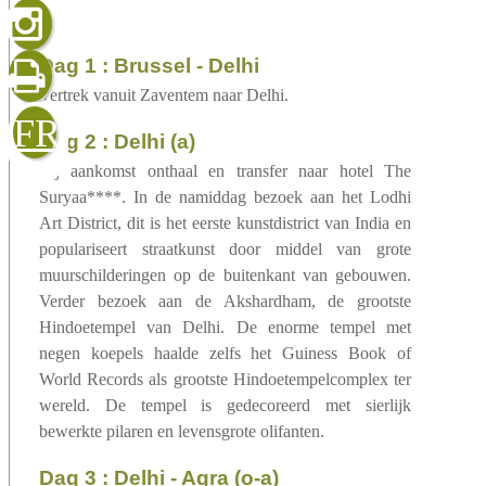
gelezen
dag 1 : Brussel - Delhi
Vertrek vanuit Zaventem naar Delhi.
sluiten
verzenden
FR
dag 2 : Delhi (a)
Bij aankomst onthaal en transfer naar hotel The
Suryaa****. In de namiddag bezoek aan het Lodhi
Art District, dit is het eerste kunstdistrict van India en
populariseert straatkunst door middel van grote
muurschilderingen op de buitenkant van gebouwen.
Verder bezoek aan de Akshardham, de grootste
Hindoetempel van Delhi. De enorme tempel met
negen koepels haalde zelfs het Guiness Book of
World Records als grootste Hindoetempelcomplex ter
wereld. De tempel is gedecoreerd met sierlijk
bewerkte pilaren en levensgrote olifanten.
dag 3 : Delhi - Agra (o-a)